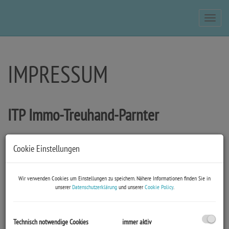
Navig
IMPRESSUM
ITP Immo-Treuhand-Parnter
Inhaber Christian Mandler
Cookie Einstellungen
9772 Dellach im Drautal, Nr. 108
Wir verwenden Cookies um Einstellungen zu speichern. Nähere Informationen finden Sie in
Tel.: +43 650 76 59 908 / Termine nach Vereinbarung
unserer
Datenschutzerklärung
und unserer
Cookie Policy
.
E-Mail:
office@immo-tp.at
Technisch notwendige Cookies
immer aktiv