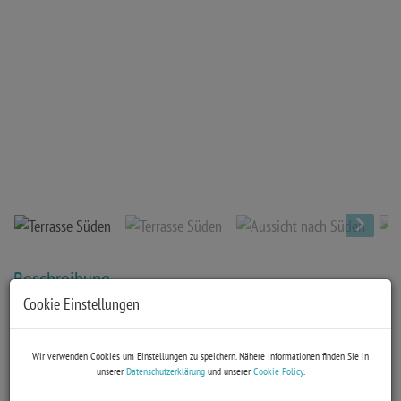
Terrasse Süden
Beschreibung
Cookie Einstellungen
Willkommen in Ihrem neuen Zuhause in der bezaubernden Stadt
Lienz in Osttirol! Diese großzügige Wohnung mit Terrasse und
Wir verwenden Cookies um Einstellungen zu speichern. Nähere Informationen finden Sie in
Gartenzugang bietet ausreichend Platz für die gesamte Familie.
unserer
Datenschutzerklärung
und unserer
Cookie Policy
.