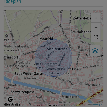
Lageplan
+
−
Tiles ©
basemap.at