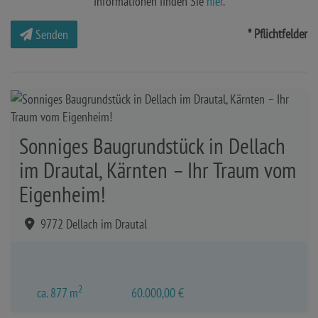
Informationen finden Sie
hier
.
* Pflichtfelder
Senden
Sonniges Baugrundstück in Dellach
im Drautal, Kärnten – Ihr Traum vom
Eigenheim!
9772 Dellach im Drautal
2
ca. 877 m
60.000,00 €